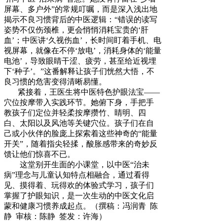
屏幕、多户外”的常规叮嘱，而是深入浅出地
揭示不良习惯背后的中医逻辑：“错误的读写
姿势不仅伤颈椎，更会悄悄消耗宝贵的‘肝
血’；中医讲‘久视伤血’，长时间盯着手机、电
视屏幕，就像在不停‘放电’，消耗身体的‘能量
电池’，导致眼睛干涩、疲劳，甚至给近视埋
下‘种子’。”这番解释让孩子们恍然大悟，不
良习惯的危害变得清晰易懂。
紧接着，王医生将中医特色护眼法宝——
穴位按摩带入实践环节。她俯下身，手把手
教孩子们定位并轻柔按摩攒竹、睛明、四
白、太阳以及风池等关键穴位。孩子们在自
己或小伙伴的脸庞上探索着这些神奇的“能量
开关”，随着指尖轻揉，酸胀感带来的奇妙反
馈让他们惊喜不已。
这堂别开生面的小课堂，以中医“治未
病”理念与儿童认知特点相融合，通过看得
见、摸得着、玩得欢的体验式学习，孩子们
掌握了护眼知识，是一次生动的中医文化启
蒙和健康习惯养成起点。（撰稿：冯润青 陈
静 审核：陈静 签发：许海）