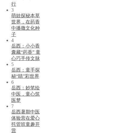
行
3
萌娃探秘本草
世界，在药香
中播撒文化种
子
4
岳西：小小香
囊藏“药香” 童
心巧手传文脉
5
岳西：童手探
秘“睛”彩世界
6
岳西：妙笔绘
中医，童心筑
医梦
7
岳西暑期中医
体验营在爱心
托管班童趣开
营