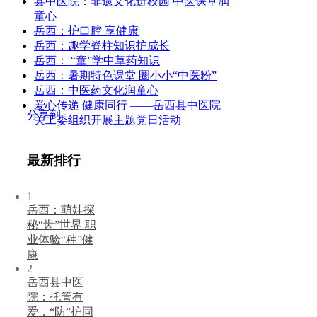
县中医院：非遗文化进校园 中医课堂润
童心
岳西：护口腔 享健康
岳西：趣学脊柱知识护成长
岳西： “童”学中草药知识
岳西：暑期特色课堂 圈小小“中医粉”
岳西：中医药文化润童心
爱心传递 健康同行 ——岳西县中医院
分享到
关工委组织开展主题党日活动
最新排行
1
岳西：萌娃探
秘“齿”世界 职
业体验“种”健
康
2
岳西县中医
院：托管有
爱，“防”护同