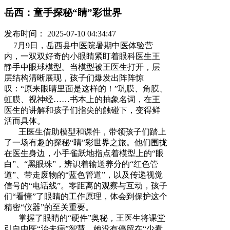
岳西：童手探秘“睛”彩世界
发布时间： 2025-07-10 04:34:47
7月9日，岳西县中医院暑期中医体验营
内，一双双好奇的小眼睛紧盯着眼科医生王
静手中眼球模型。当模型被王医生打开，层
层结构清晰展现，孩子们爆发出阵阵惊
叹：“原来眼睛里面是这样的！”巩膜、角膜、
虹膜、视神经……书本上的抽象名词，在王
医生的讲解和孩子们指尖的触碰下，变得鲜
活而具体。
王医生借助模型和课件，带领孩子们踏上
了一场有趣的探秘“睛”彩世界之旅。他们围拢
在医生身边，小手雀跃地指点着模型上的“眼
白”、“黑眼珠”，辨识着输送养分的“红色管
道”、带走废物的“蓝色管道”，以及传递视觉
信号的“电话线”。零距离的观察与互动，孩子
们“看懂”了眼睛的工作原理，体会到保护这个
精密“仪器”的至关重要。
掌握了眼睛的“硬件”奥秘，王医生将课堂
引向中医“治未病”智慧。她没有停留在“少看