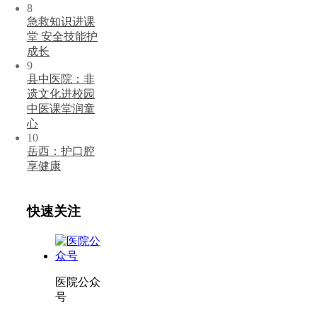
8
急救知识进课
堂 安全技能护
成长
9
县中医院：非
遗文化进校园
中医课堂润童
心
10
岳西：护口腔
享健康
快速关注
医院公众
号