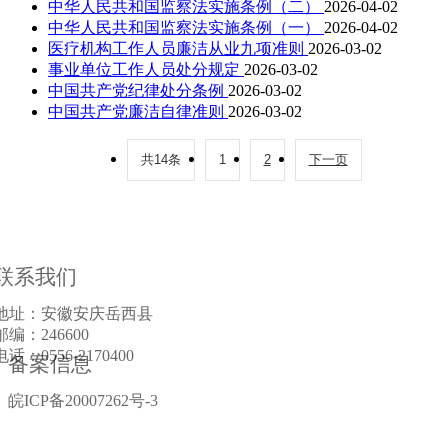
中华人民共和国监察法实施条例（二）
2026-04-02
中华人民共和国监察法实施条例（一）
2026-04-02
医疗机构工作人员廉洁从业九项准则
2026-03-02
事业单位工作人员处分规定
2026-03-02
中国共产党纪律处分条例
2026-03-02
中国共产党廉洁自律准则
2026-03-02
共14条
1
2
下一页
联系我们
地址：安徽安庆岳西县
邮编：246600
电话：0556-2170400
备案信息
皖ICP备20007262号-3
皖公网安备34082802000865号